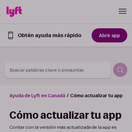
Skip to Content
Obtén ayuda más rápido
Abrir app
Obtén
ayuda
de
forma
más
rápida
Buscar palabras clave o preguntas
en
la
app
de
Ayuda de Lyft en Canadá
Cómo actualizar tu app
Lyft
Cómo actualizar tu app
Contar con la versión más actualizada de la app es