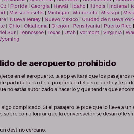
C.)
|
Florida
|
Georgia
|
Hawái
|
Idaho
|
Illinois
|
Indiana
|
I
nd
|
Massachusetts
|
Michigan
|
Minnesota
|
Misisipi
|
Misu
ire
|
Nueva Jersey
|
Nuevo México
|
Ciudad de Nueva Yor
te
|
Ohio
|
Oklahoma
|
Oregón
|
Pensilvania
|
Puerto Rico
del Sur
|
Tennessee
|
Texas
|
Utah
|
Vermont
|
Virginia
|
Wa
Wyoming
edido de aeropuerto prohibido
jeros en el aeropuerto, la app evitará que los pasajeros r
e partida fuera de la propiedad del aeropuerto y te pid
que no estás autorizado a hacerlo y que tendrá que encon
 algo complicado. Si el pasajero le pide que lo lleve a un
s sobre cómo lograr que la conversación se desarrolle si
 un destino cercano.