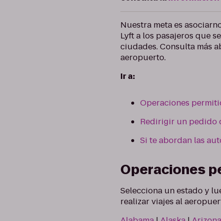
Nuestra meta es asociarn
Lyft a los pasajeros que 
ciudades. Consulta más aba
aeropuerto.
Ir a:
Operaciones permiti
Redirigir un pedido
Si te abordan las au
Operaciones pe
Selecciona un estado y lu
realizar viajes al aeropuer
Alabama
|
Alaska
|
Arizon