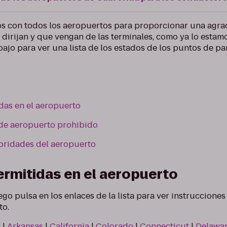
os con todos los aeropuertos para proporcionar una agra
se dirijan y que vengan de las terminales, como ya lo est
jo para ver una lista de los estados de los puntos de par
das en el aeropuerto
 de aeropuerto prohibido
toridades del aeropuerto
rmitidas en el aeropuerto
ego pulsa en los enlaces de la lista para ver instruccione
to.
a
|
Arkansas
|
California
|
Colorado
|
Connecticut
|
Delawa