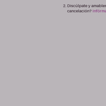
Discúlpate y amablem
cancelación?
Infórm