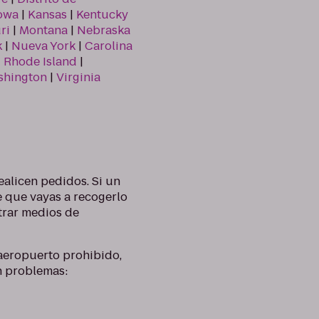
owa
|
Kansas
|
Kentucky
ri
|
Montana
|
Nebraska
k
|
Nueva York
|
Carolina
|
Rhode Island
|
shington
|
Virginia
ealicen pedidos. Si un
e que vayas a recogerlo
trar medios de
 aeropuerto prohibido,
n problemas: