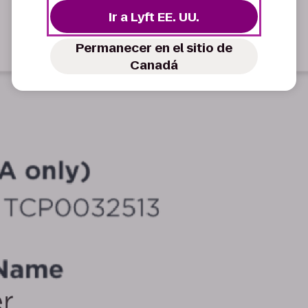
Ir a Lyft EE. UU.
Permanecer en el sitio de
Canadá