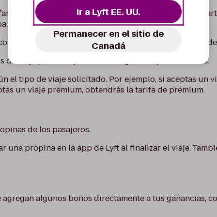
Ir a Lyft EE. UU.
fario para un viaje específico, escribe la dirección de par
a.
Permanecer en el sitio de
 control muestra las tarifas de tu ciudad para cada tipo de 
Canadá
os de viaje para comparar cuánto ganarás por cada uno.
ún el tipo de viaje solicitado. Por ejemplo, si aceptas un 
ceptas un viaje prémium, obtendrás la tarifa de prémium.
opinas de los pasajeros.
 una propina en la app de Lyft al finalizar el viaje. Tamb
e agregan algunos bonos directamente a tus ganancias, c