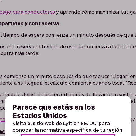
.
 pago para conductores
y aprende cómo maximizar tus ga
partidos y con reserva
el tiempo de espera comienza un minuto después de que t
os con reserva, el tiempo de espera comienza a la hora d
ocurra más tarde.
as comienza un minuto después de que toques "Llegar" en 
iente a su llegada, el cálculo comienza cuando tocas "Rec
 viaje o dejas al pasajero, dejamos de llevar un registro 
terminas prematuramente un viaje por accidente, debes ped
Parece que estás en los
de viaje.
Estados Unidos
 pago para conductores
y aprende cómo maximizar tus ga
Visita el sitio web de Lyft en EE. UU. para
conocer la normativa específica de tu región.
ad