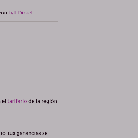
con
Lyft Direct.
n el
tarifario
de la región
rto, tus ganancias se