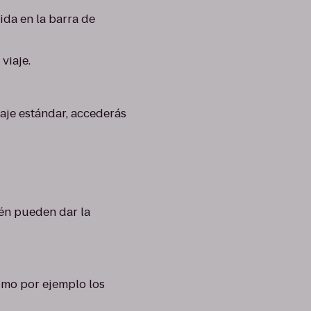
tida en la barra de
viaje.
viaje estándar, accederás
ién pueden dar la
omo por ejemplo los