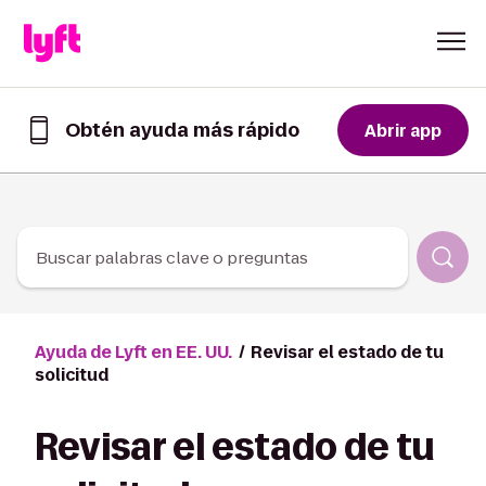
Skip to Content
Obtén ayuda más rápido
Abrir app
Obtén
ayuda
de
forma
más
rápida
Buscar palabras clave o preguntas
en
la
app
de
Ayuda de Lyft en EE. UU.
Revisar el estado de tu
Lyft
solicitud
Revisar el estado de tu