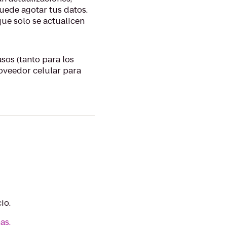
uede agotar tus datos.
que solo se actualicen
os (tanto para los
roveedor celular para
io.
as.