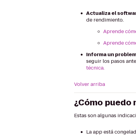
Actualiza el softwar
de rendimiento.
Aprende cómo 
Aprende cómo 
Informa un problema
seguir los pasos ant
técnica.
Volver arriba
¿Cómo puedo me
Estas son algunas indica
La app está congela