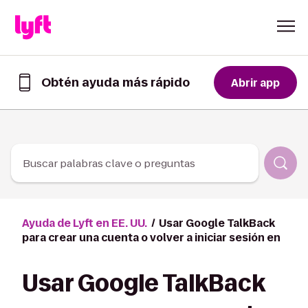
Skip to Content
Obtén ayuda más rápido
Abrir app
Obtén
ayuda
de
forma
más
rápida
Buscar palabras clave o preguntas
en
la
app
de
Ayuda de Lyft en EE. UU.
Usar Google TalkBack
Lyft
para crear una cuenta o volver a iniciar sesión en
Usar Google TalkBack