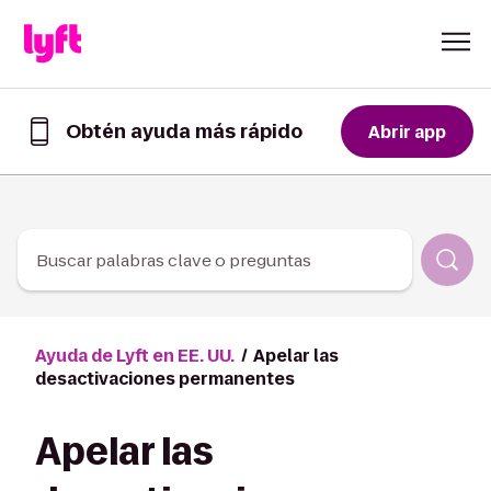
Skip to Content
Obtén ayuda más rápido
Abrir app
Obtén
ayuda
de
forma
más
rápida
Buscar palabras clave o preguntas
en
la
app
de
Ayuda de Lyft en EE. UU.
Apelar las
Lyft
desactivaciones permanentes
Apelar las