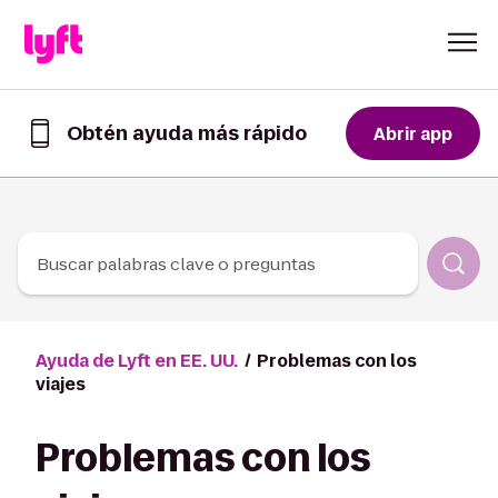
Skip to Content
Obtén ayuda más rápido
Abrir app
Obtén
ayuda
de
forma
más
rápida
Buscar palabras clave o preguntas
en
la
app
de
Ayuda de Lyft en EE. UU.
Problemas con los
Lyft
viajes
Problemas con los