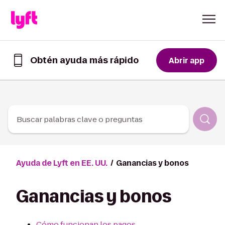
Skip to Content
Obtén ayuda más rápido
Abrir app
Obtén
ayuda
de
forma
más
rápida
Buscar palabras clave o preguntas
en
la
app
de
Ayuda de Lyft en EE. UU.
Ganancias y bonos
Lyft
Ganancias y bonos
Cómo funcionan los pagos