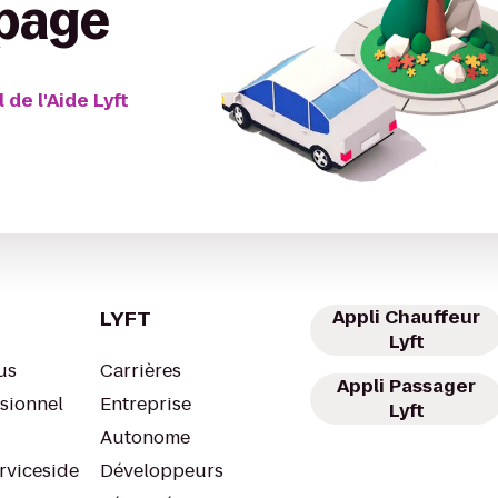
 page
 de l'Aide Lyft
LYFT
Appli Chauffeur
Lyft
us
Carrières
Appli Passager
ssionnel
Entreprise
Lyft
Autonome
rviceside
Développeurs