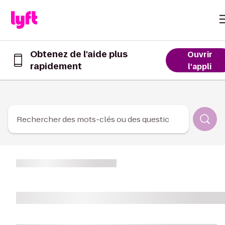
Skip to Content
Obtenez de l'aide plus
Ouvrir
rapidement
Obtenez
l'appli
de
l’aide
plus
rapidement
dans
Rechercher des mots-clés ou des questions
l’appli
Lyft