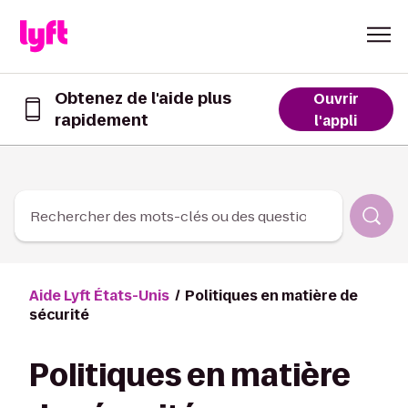
Skip to Content
Obtenez de l'aide plus
Ouvrir
rapidement
Obtenez
l'appli
de
l’aide
plus
rapidement
dans
Rechercher des mots-clés ou des questions
l’appli
Lyft
Aide Lyft États-Unis
Politiques en matière de
sécurité
Politiques en matière