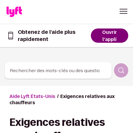
Skip to Content
Obtenez de l'aide plus
Ouvrir
rapidement
Obtenez
l'appli
de
l’aide
plus
rapidement
dans
Rechercher des mots-clés ou des questions
l’appli
Lyft
Aide Lyft États-Unis
Exigences relatives aux
chauffeurs
Exigences relatives