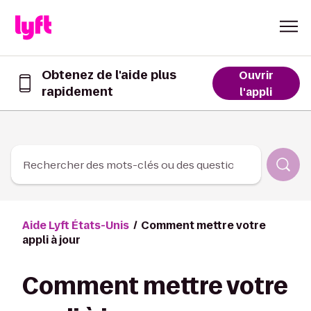
Skip to Content
Obtenez de l'aide plus
Ouvrir
rapidement
Obtenez
l'appli
de
l’aide
plus
rapidement
dans
Rechercher des mots-clés ou des questions
l’appli
Lyft
Aide Lyft États-Unis
Comment mettre votre
appli à jour
Comment mettre votre