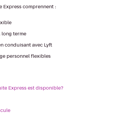
e Express comprennent :
exible
 long terme
en conduisant avec Lyft
age personnel flexibles
ite Express est disponible?
icule