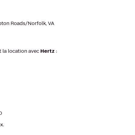
ton Roads/Norfolk, VA
t la location avec
Hertz
:
O
x.