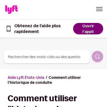
Skip to Content
Obtenez de l'aide plus
Ouvrir
rapidement
Obtenez
l'appli
de
l’aide
plus
rapidement
dans
Rechercher des mots-clés ou des questions
l’appli
Lyft
Aide Lyft États-Unis
Comment utiliser
l'historique de conduite
Comment utiliser