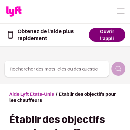
Skip to Content
Obtenez de l'aide plus
Ouvrir
rapidement
Obtenez
l'appli
de
l’aide
plus
rapidement
dans
Rechercher des mots-clés ou des questions
l’appli
Lyft
Aide Lyft États-Unis
Établir des objectifs pour
les chauffeurs
Établir des objectifs