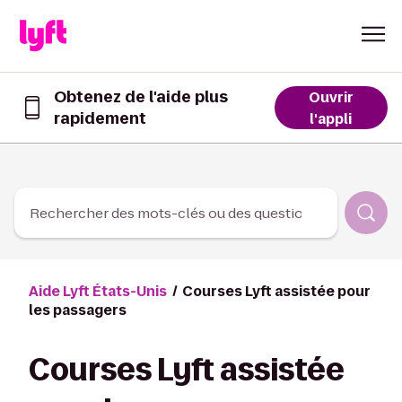
Skip to Content
Obtenez de l'aide plus
Ouvrir
rapidement
Obtenez
l'appli
de
l’aide
plus
rapidement
dans
Rechercher des mots-clés ou des questions
l’appli
Lyft
Aide Lyft États-Unis
Courses Lyft assistée pour
les passagers
Courses Lyft assistée