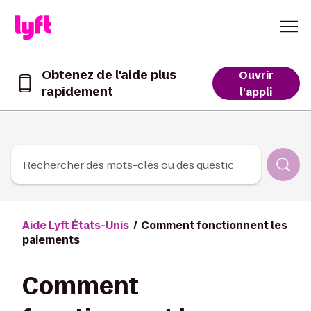
Skip to Content
Obtenez de l'aide plus
Ouvrir
rapidement
Obtenez
l'appli
de
l’aide
plus
rapidement
dans
Rechercher des mots-clés ou des questions
l’appli
Lyft
Aide Lyft États-Unis
Comment fonctionnent les
paiements
Comment