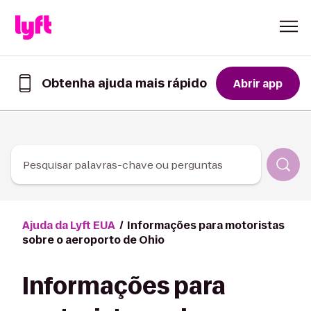
Skip to Content
Obtenha ajuda mais rápido
Abrir app
Obtenha
ajuda
mais
rápido
no
app
Pesquisar palavras-chave ou perguntas
Lyft
Ajuda da Lyft EUA
Informações para motoristas
sobre o aeroporto de Ohio
Informações para