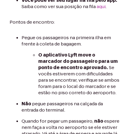
Você pode ver seu lugar na fila pelo app.
Saiba como ver sua posição na fila
aqui
.
Pontos de encontro:
Pegue os passageiros na primeira ilha em
frente à coleta de bagagem.
O aplicativo Lyft move o
marcador do passageiro para um
ponto de encontro aprovado.
Se
vocês estiverem com dificuldades
para se encontrar, verifique se ambos
foram para o local do marcador e se
estão no piso correto do aeroporto.
Não
pegue passageiros na calçada da
entrada do terminal.
Quando for pegar um passageiro,
não
espere
nem faça a volta no aeroporto se ele estiver
atrasado. Vá até a área de espera e aguarde lá.