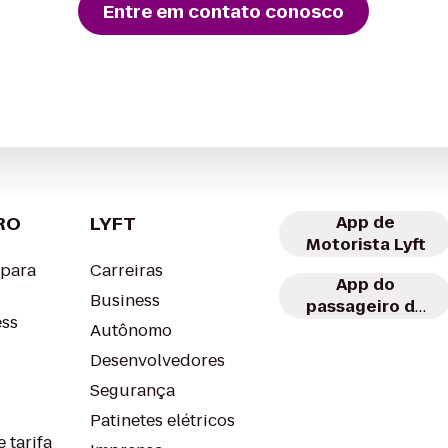
Entre em contato conosco
RO
LYFT
App de
Motorista Lyft
 para
Carreiras
App do
Business
passageiro da
ess
Lyft
Autônomo
Desenvolvedores
Segurança
Patinetes elétricos
 tarifa