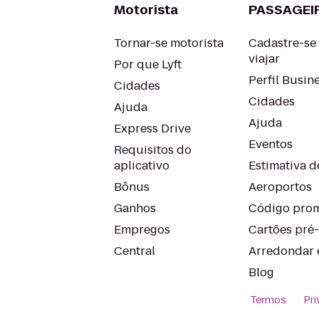
Motorista
PASSAGEI
Tornar-se motorista
Cadastre-se
viajar
Por que Lyft
Perfil Busin
Cidades
Cidades
Ajuda
Ajuda
Express Drive
Eventos
Requisitos do
aplicativo
Estimativa de
Bônus
Aeroportos
Ganhos
Código prom
Empregos
Cartões pré
Central
Arredondar 
Blog
Termos
Pri