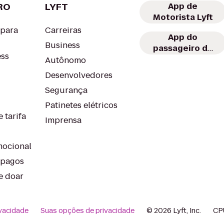
RO
LYFT
App de
Motorista Lyft
 para
Carreiras
App do
Business
passageiro da
ess
Lyft
Autônomo
Desenvolvedores
Segurança
Patinetes elétricos
 tarifa
Imprensa
ocional
-pagos
e doar
vacidade
Suas opções de privacidade
© 2026 Lyft, Inc.
CP