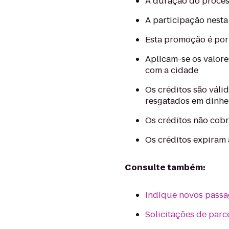
A duração do proces
A participação nesta
Esta promoção é por 
Aplicam-se os valore
com a cidade
Os créditos são váli
resgatados em dinhe
Os créditos não cob
Os créditos expiram
Consulte também:
Indique novos passag
Solicitações de parc