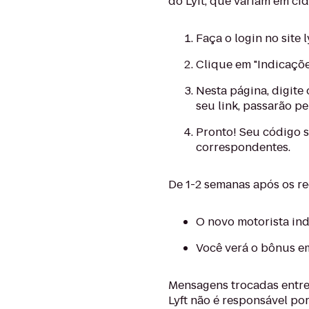
do Lyft, que variam em cid
Faça o login no site
Clique em "Indicaçõ
Nesta página, digite
seu link, passarão p
Pronto! Seu código s
correspondentes.
De 1-2 semanas após os r
O novo motorista ind
Você verá o bônus em
Mensagens trocadas entre
Lyft não é responsável po