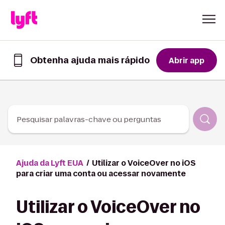
Skip to Content
Obtenha ajuda mais rápido
Abrir app
Obtenha
ajuda
mais
rápido
no
app
Pesquisar palavras-chave ou perguntas
Lyft
Ajuda da Lyft EUA
Utilizar o VoiceOver no iOS
para criar uma conta ou acessar novamente
Utilizar o VoiceOver no