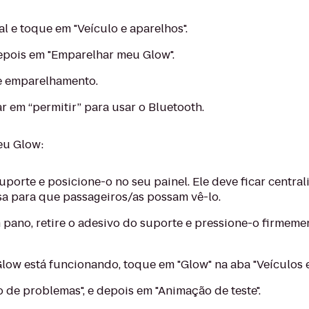
l e toque em "Veículo e aparelhos".
epois em "Emparelhar meu Glow".
de emparelhamento.
ar em “permitir” para usar o Bluetooth.
eu Glow:
porte e posicione-o no seu painel. Ele deve ficar central
sa para que passageiros/as possam vê-lo.
pano, retire o adesivo do suporte e pressione-o firmemen
Glow está funcionando, toque em "Glow" na aba "Veículos e
de problemas", e depois em "Animação de teste".