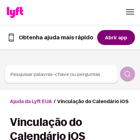
Skip to Content
Obtenha ajuda mais rápido
Abrir app
Obtenha
ajuda
mais
rápido
no
app
Pesquisar palavras-chave ou perguntas
Lyft
Ajuda da Lyft EUA
Vinculação do Calendário iOS
Vinculação do
Calendário iOS