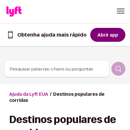
Skip to Content
Obtenha ajuda mais rápido
Abrir app
Obtenha
ajuda
mais
rápido
no
app
Pesquisar palavras-chave ou perguntas
Lyft
Ajuda da Lyft EUA
Destinos populares de
corridas
Destinos populares de