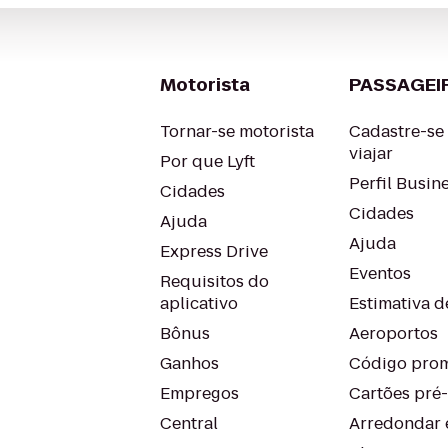
Motorista
PASSAGEI
Tornar-se motorista
Cadastre-se
viajar
Por que Lyft
Perfil Busin
Cidades
Cidades
Ajuda
Ajuda
Express Drive
Eventos
Requisitos do
aplicativo
Estimativa de
Bônus
Aeroportos
Ganhos
Código prom
Empregos
Cartões pré
Central
Arredondar 