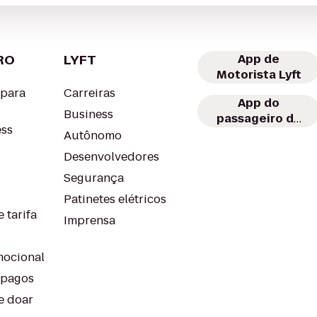
RO
LYFT
App de
Motorista Lyft
 para
Carreiras
App do
Business
passageiro da
ess
Lyft
Autônomo
Desenvolvedores
Segurança
Patinetes elétricos
 tarifa
Imprensa
ocional
-pagos
e doar