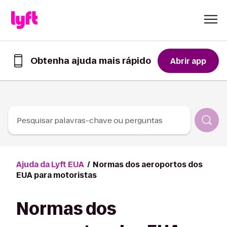
Skip to Content
Obtenha ajuda mais rápido
Abrir app
Obtenha
ajuda
mais
rápido
no
app
Pesquisar palavras-chave ou perguntas
Lyft
Ajuda da Lyft EUA
Normas dos aeroportos dos
EUA para motoristas
Normas dos