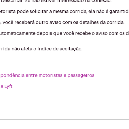
"Descartar" se não estiver interessado na conexão.
rista pode solicitar a mesma corrida, ela não é garantid
a, você receberá outro aviso com os detalhes da corrida.
utomaticamente depois que você recebe o aviso com os de
rida não afeta o índice de aceitação.
spondência entre motoristas e passageiros
a Lyft