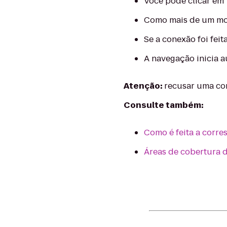
Você pode clicar em 
Como mais de um moto
Se a conexão foi feit
A navegação inicia a
Atenção:
recusar uma cor
Consulte também:
Como é feita a corre
Áreas de cobertura d