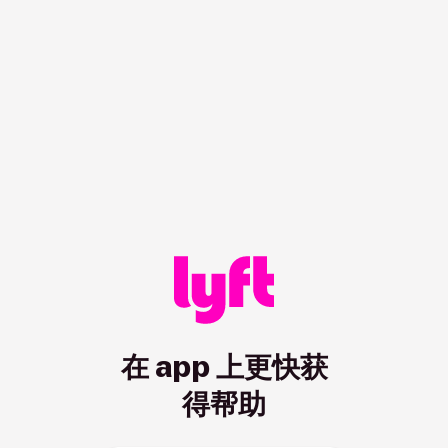
/hc/zh-us?showRedirect=true
在 app 上更快获
得帮助