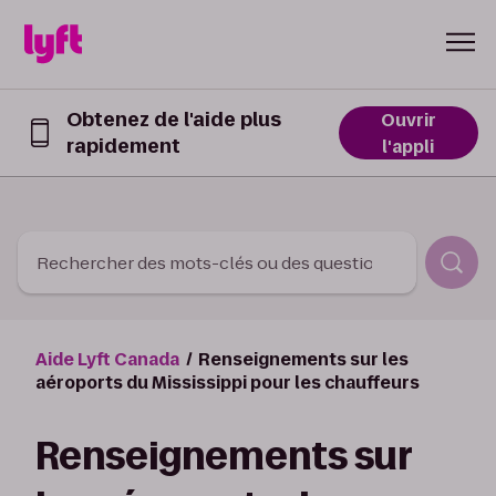
Skip to Content
Obtenez de l'aide plus
Ouvrir
rapidement
Obtenez
l'appli
de
l’aide
plus
rapidement
dans
Rechercher des mots-clés ou des questions
l’appli
Lyft
Aide Lyft Canada
Renseignements sur les
aéroports du Mississippi pour les chauffeurs
Renseignements sur