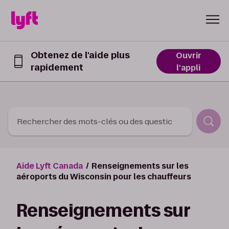
Skip to Content
Obtenez de l'aide plus
Ouvrir
rapidement
Obtenez
l'appli
de
l’aide
plus
rapidement
dans
Rechercher des mots-clés ou des questions
l’appli
Lyft
Aide Lyft Canada
Renseignements sur les
aéroports du Wisconsin pour les chauffeurs
Renseignements sur