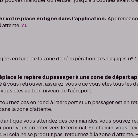
s pouvez manquer ou refuser jusqu'à 3 courses avant d'êtr
r votre place en ligne dans l'application.
Apprenez co
d'attente
ici
.
ers en face de la zone de récupération des bagages nº 1
 déplace le repère du passager à une zone de départ a
té à vous retrouver, assurez-vous que vous êtes tous les d
 vous êtes au bon niveau de l'aéroport.
 tournez pas en rond à l’aéroport si un passager est en re
ans la zone d’attente.
dant que vous attendez des commandes, vous pouvez rece
li pour vous orienter vers le terminal. En chemin, vous de
Si cela ne se produit pas, retournez à la zone d’attente