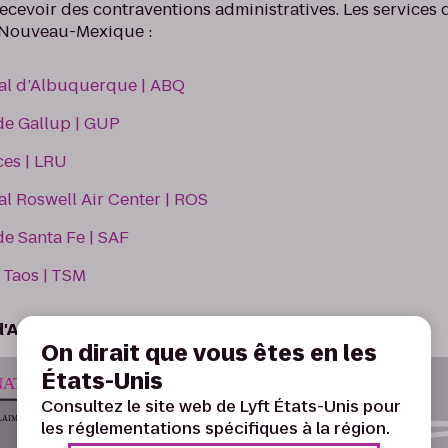
recevoir des contraventions administratives. Les services d
u Nouveau-Mexique :
nal d’Albuquerque | ABQ
de Gallup | GUP
ces | LRU
al Roswell Air Center | ROS
e Santa Fe | SAF
 Taos | TSM
 d'Albuquerque (ABQ)
On dirait que vous êtes en les
États-Unis
Consultez le site web de Lyft États-Unis pour
les réglementations spécifiques à la région.