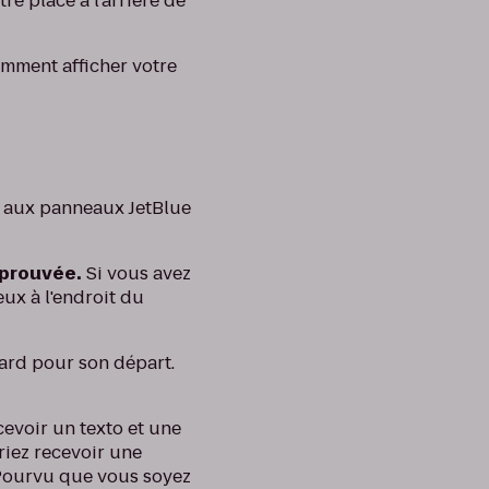
e placé à l'arrière de
mment afficher votre
, aux panneaux JetBlue
pprouvée.
Si vous avez
eux à l'endroit du
tard pour son départ.
voir un texto et une
vriez recevoir une
. Pourvu que vous soyez