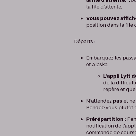
la file d’attente.
Vou
la file d'attente.
Vous pouvez affiche
position dans la file 
Départs :
Embarquez les passag
et Alaska.
L'appli Lyft
de la difficul
repère et que
N’attendez
pas
et ne
Rendez-vous plutôt d
Prérépartition :
Pen
notification de l’app
commande de course. 