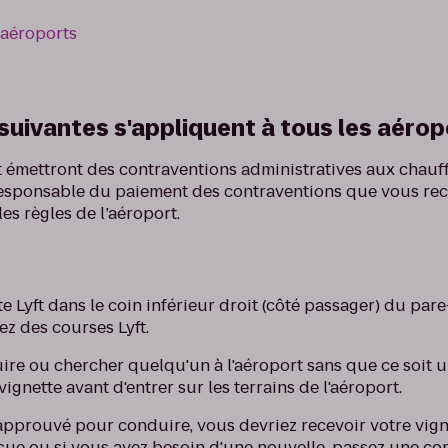
 aéroports
suivantes s'appliquent à tous les aérop
rt émettront des contraventions administratives aux chauf
 responsable du paiement des contraventions que vous re
les règles de l’aéroport.
te Lyft dans le coin inférieur droit (côté passager) du par
ez des courses Lyft.
ire ou chercher quelqu'un à l'aéroport sans que ce soit u
vignette avant d'entrer sur les terrains de l'aéroport.
 approuvé pour conduire, vous devriez recevoir votre vigne
eçue ou si vous avez besoin d'une nouvelle, passez une 