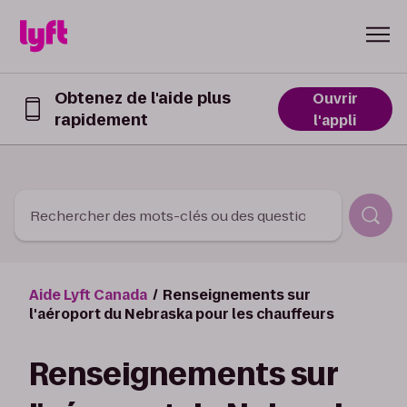
Skip to Content
Obtenez de l'aide plus
Ouvrir
rapidement
Obtenez
l'appli
de
l’aide
plus
rapidement
dans
Rechercher des mots-clés ou des questions
l’appli
Lyft
Aide Lyft Canada
Renseignements sur
l'aéroport du Nebraska pour les chauffeurs
Renseignements sur