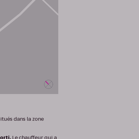
itués dans la zone
orti.
Le chauffeur qui a