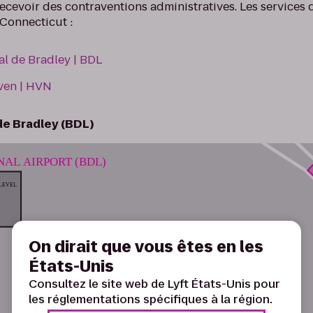
recevoir des contraventions administratives. Les services d
 Connecticut :
al de Bradley | BDL
ven | HVN
de Bradley (BDL)
On dirait que vous êtes en les
États-Unis
Consultez le site web de Lyft États-Unis pour
les réglementations spécifiques à la région.