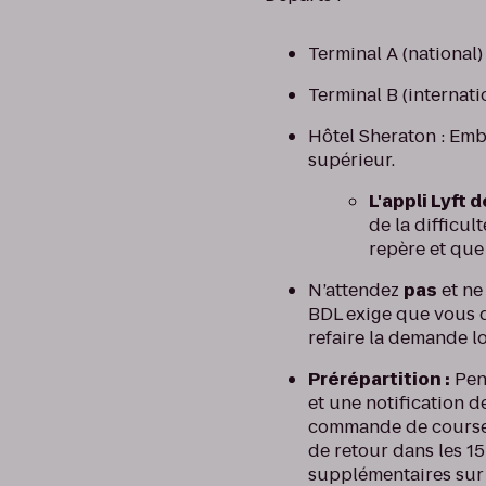
Terminal A (national)
Terminal B (internat
Hôtel Sheraton : Emba
supérieur.
L'appli Lyft
de la difficul
repère et que
N’attendez
pas
et ne
BDL exige que vous q
refaire la demande lor
Prérépartition :
Pen
et une notification d
commande de course. 
de retour dans les 15
supplémentaires sur 