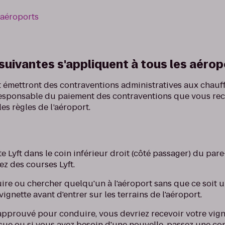
 aéroports
suivantes s'appliquent à tous les aérop
rt émettront des contraventions administratives aux chauf
 responsable du paiement des contraventions que vous re
les règles de l’aéroport.
te Lyft dans le coin inférieur droit (côté passager) du par
ez des courses Lyft.
ire ou chercher quelqu'un à l'aéroport sans que ce soit u
vignette avant d'entrer sur les terrains de l'aéroport.
 approuvé pour conduire, vous devriez recevoir votre vigne
eçue ou si vous avez besoin d'une nouvelle, passez une 