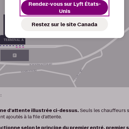
Rendez-vous sur Lyft États-
Unis
Restez sur le site Canada
:
ne d'attente illustrée ci-dessus.
Seuls les chauffeurs s
t ajoutés à la file d'attente.
onctionne selon le principe du premier entré, premier s