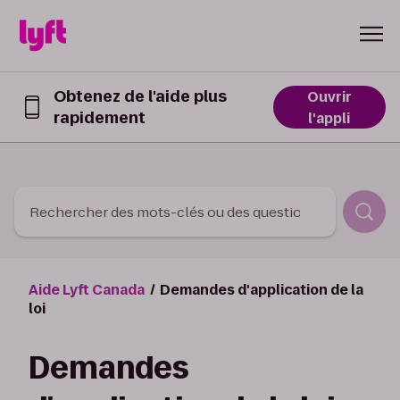
Skip to Content
Obtenez de l'aide plus
Ouvrir
rapidement
Obtenez
l'appli
de
l’aide
plus
rapidement
dans
Rechercher des mots-clés ou des questions
l’appli
Lyft
Aide Lyft Canada
Demandes d'application de la
loi
Demandes