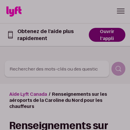
Skip to Content
Obtenez de l'aide plus
Ouvrir
rapidement
Obtenez
l'appli
de
l’aide
plus
rapidement
dans
Rechercher des mots-clés ou des questions
l’appli
Lyft
Aide Lyft Canada
Renseignements sur les
aéroports de la Caroline du Nord pour les
chauffeurs
Renseignements sur