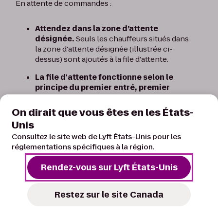
En attente de commandes :
Attendez dans la zone d’attente
désignée.
Seuls les chauffeurs situés dans
la zone d'attente désignée (illustrée ci-
dessus) sont ajoutés à la file d'attente.
La file d'attente fonctionne selon le
principe du premier entré, premier
sorti.
Le chauffeur qui a attendu le plus
longtemps dans la zone d'attente, en mode
On dirait que vous êtes en les États-
Chauffeur, obtiendra la prochaine
Unis
commande. Votre emplacement physique
Consultez le site web de Lyft États-Unis pour les
dans la zone d'attente n'influence pas votre
réglementations spécifiques à la région.
rang dans la file d'attente, mais si vous quittez
la zone d'attente ou si vous vous
Rendez-vous sur Lyft États-Unis
déconnectez du mode Chauffeur, vous
perdrez votre place.
Restez sur le site Canada
Si la zone d'attente est pleine, vous
devez quitter l'aéroport.
Vous ne pouvez
pas attendre des commandes ailleurs sur les