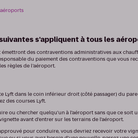
 aéroports
suivantes s'appliquent à tous les aérop
rt émettront des contraventions administratives aux chauf
 responsable du paiement des contraventions que vous re
les règles de l’aéroport.
te Lyft dans le coin inférieur droit (côté passager) du par
ez des courses Lyft.
ire ou chercher quelqu'un à l'aéroport sans que ce soit u
vignette avant d'entrer sur les terrains de l'aéroport.
 approuvé pour conduire, vous devriez recevoir votre vigne
eçue ou si vous avez besoin d'une nouvelle, passez une 