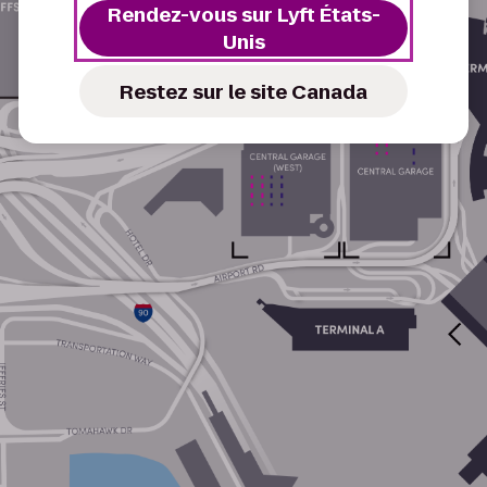
Rendez-vous sur Lyft États-
Unis
Restez sur le site Canada