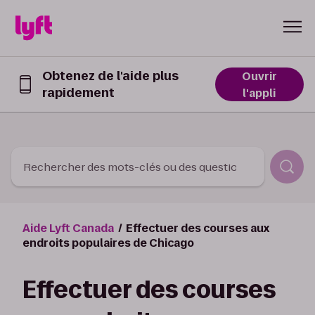
Skip to Content
Obtenez de l'aide plus
Ouvrir
rapidement
Obtenez
l'appli
de
l’aide
plus
rapidement
dans
Rechercher des mots-clés ou des questions
l’appli
Lyft
Aide Lyft Canada
Effectuer des courses aux
endroits populaires de Chicago
Effectuer des courses