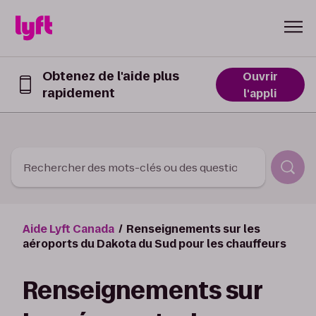
Skip to Content
Obtenez de l'aide plus
Ouvrir
rapidement
Obtenez
l'appli
de
l’aide
plus
rapidement
dans
Rechercher des mots-clés ou des questions
l’appli
Lyft
Aide Lyft Canada
Renseignements sur les
aéroports du Dakota du Sud pour les chauffeurs
Renseignements sur