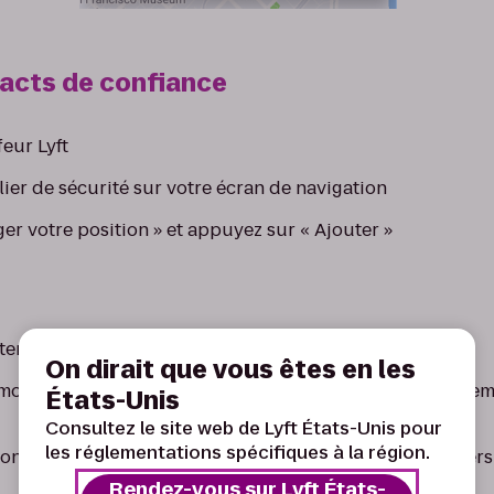
tacts de confiance
feur Lyft
lier de sécurité sur votre écran de navigation
er votre position » et appuyez sur « Ajouter »
r que 5 contacts à la fois.
On dirait que vous êtes en les
odifier vos contacts de confiance en conduisant, seulem
États-Unis
Consultez le site web de Lyft États-Unis pour
les réglementations spécifiques à la région.
ntact définitivement, tapez son nom et faites glisser vers
Rendez-vous sur Lyft États-