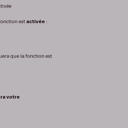
ctivée
fonction est
activée
:
era que la fonction est
ra votre