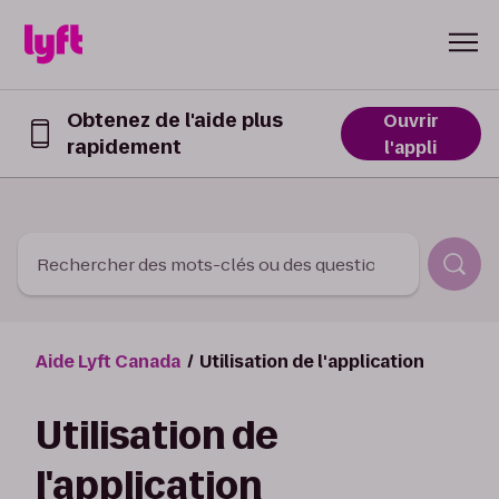
Skip to Content
Obtenez de l'aide plus
Ouvrir
rapidement
Obtenez
l'appli
de
l’aide
plus
rapidement
dans
Rechercher des mots-clés ou des questions
l’appli
Lyft
Aide Lyft Canada
Utilisation de l'application
Utilisation de
l'application