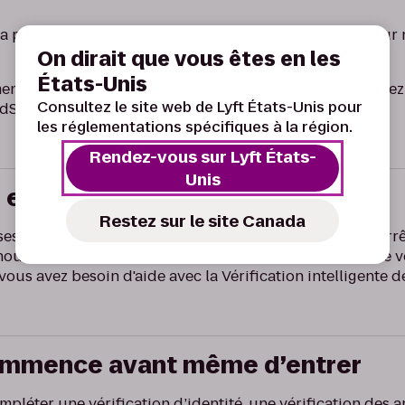
la possibilité de contacter notre équipe de sécurité pour 
On dirait que vous êtes en les
États-Unis
ent ou la transcription de votre appel RapidSOS, veuillez
Consultez le site web de Lyft États-Unis pour
pidSOS
ici
, qui indique comment les contacter.
les réglementations spécifiques à la région.
Rendez-vous sur Lyft États-
Unis
e en temps réel
Restez sur le site Canada
es à la recherche d'activités inhabituelles, comme les arr
Si nous remarquons quelque chose d'anormal à propos de v
ous avez besoin d'aide avec la Vérification intelligente de
commence avant même d’entrer
pléter une vérification d’identité, une vérification des 