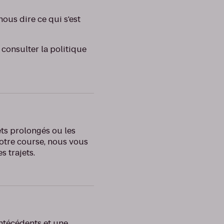
nous dire ce qui s'est
 consulter la politique
êts prolongés ou les
otre course, nous vous
s trajets.
antécédents et une