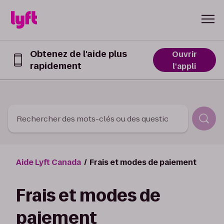
Skip to Content
Obtenez de l'aide plus
Ouvrir
rapidement
Obtenez
l'appli
de
l’aide
plus
rapidement
dans
Rechercher des mots-clés ou des questions
l’appli
Lyft
Aide Lyft Canada
Frais et modes de paiement
Frais et modes de
paiement