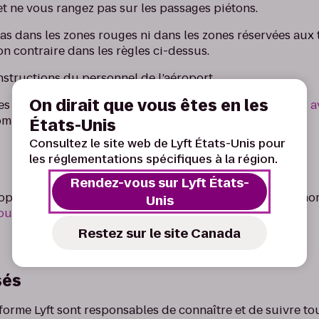
et ne vous rangez pas sur les passages piétons.
as dans les zones rouges ni dans les zones réservées aux t
n contraire dans les règles ci-dessus.
nstructions du personnel de l’aéroport.
On dirait que vous êtes en les
des problèmes, comme une contravention,
communiquez av
ommes là pour vous aider en tout temps.
États-Unis
Consultez le site web de Lyft États-Unis pour
les réglementations spécifiques à la région.
Rendez-vous sur Lyft États-
éroport pourraient vous demander une feuille de route mo
Unis
pour savoir comment accéder à votre feuille de route
.
Restez sur le site Canada
sés
forme Lyft sont responsables de connaître et de suivre to