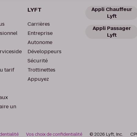
LYFT
Appli Chauffeur
Lyft
us
Carrières
Appli Passager
ssionnel
Entreprise
Lyft
Autonome
rviceside
Développeurs
Sécurité
u tarif
Trottinettes
Appuyez
aux
aire un
dentialité
Vos choix de confidentialité
© 2026 Lyft, Inc.
CP