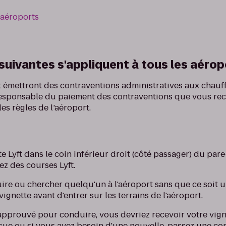
 aéroports
suivantes s'appliquent à tous les aérop
rt émettront des contraventions administratives aux chauf
 responsable du paiement des contraventions que vous re
les règles de l’aéroport.
te Lyft dans le coin inférieur droit (côté passager) du par
ez des courses Lyft.
ire ou chercher quelqu'un à l'aéroport sans que ce soit u
vignette avant d'entrer sur les terrains de l'aéroport.
 approuvé pour conduire, vous devriez recevoir votre vigne
eçue ou si vous avez besoin d'une nouvelle, passez une 