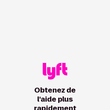
/hc/fr-ca/driver/articles/3202901162?showRedirect=true
Obtenez de
l'aide plus
rapidement