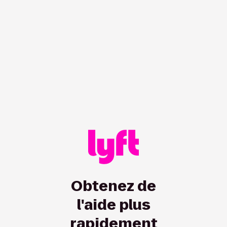
/hc/fr-ca/rider/articles/115012923247?showRedirect=true
Obtenez de
l'aide plus
rapidement