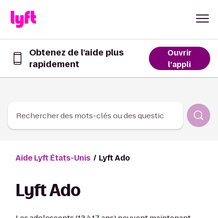
Skip to Content
Obtenez de l'aide plus
Ouvrir
rapidement
Obtenez
l'appli
de
l’aide
plus
rapidement
dans
Rechercher des mots-clés ou des questions
l’appli
Lyft
Aide Lyft États-Unis
Lyft Ado
Lyft Ado
Les adolescents (13 à 17 ans) peuvent maintenant