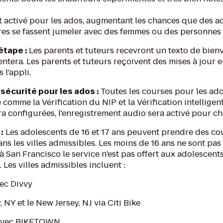
activé pour les ados, augmentant les chances que des ad
es se fassent jumeler avec des femmes ou des personnes 
 étape :
Les parents et tuteurs recevront un texto de bie
entera. Les parents et tuteurs reçoivent des mises à jour 
 l'appli.
sécurité pour les ados :
Toutes les courses pour les ad
 comme la Vérification du NIP et la Vérification intelligent
ra configurées, l'enregistrement audio sera activé pour c
:
Les adolescents de 16 et 17 ans peuvent prendre des co
 dans les villes admissibles. Les moins de 16 ans ne sont pa
t à San Francisco le service n'est pas offert aux adolesce
). Les villes admissibles incluent :
vec Divvy
 NY et le New Jersey, NJ via Citi Bike
 avec BIKETOWN