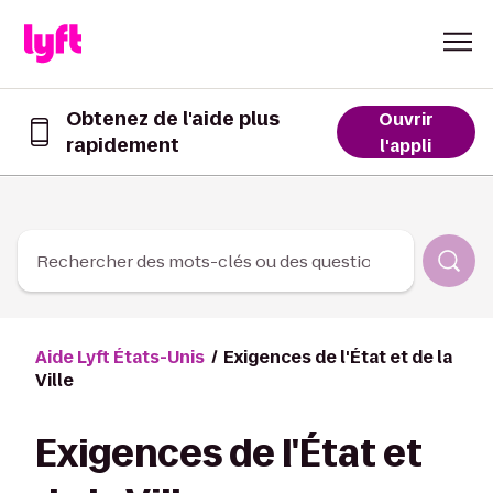
Skip to Content
Obtenez de l'aide plus
Ouvrir
rapidement
Obtenez
l'appli
de
l’aide
plus
rapidement
dans
Rechercher des mots-clés ou des questions
l’appli
Lyft
Aide Lyft États-Unis
Exigences de l'État et de la
Ville
Exigences de l'État et